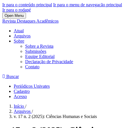
Ir para o conteúdo principal
Ir para o menu de navegação principal
Ir para o rodapé
Open Menu
Revista Destaques Acadêmicos
Atual
Arquivos
Sobre
Sobre a Revista
Submissões
Equipe Editorial
Declaração de Privacidade
Contato
Buscar
Periódicos Univates
Cadastro
Acesso
Início
/
Arquivos
/
v. 17 n. 2 (2025): Ciências Humanas e Sociais