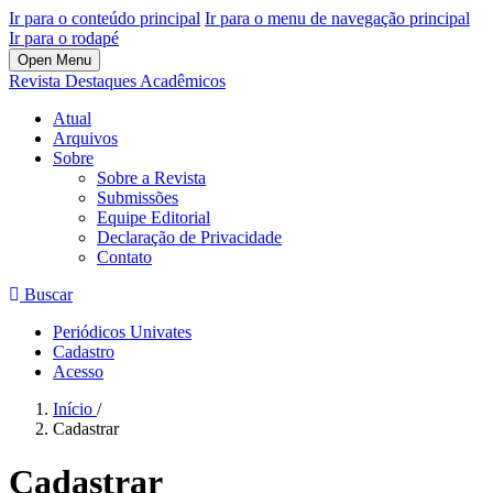
Ir para o conteúdo principal
Ir para o menu de navegação principal
Ir para o rodapé
Open Menu
Revista Destaques Acadêmicos
Atual
Arquivos
Sobre
Sobre a Revista
Submissões
Equipe Editorial
Declaração de Privacidade
Contato
Buscar
Periódicos Univates
Cadastro
Acesso
Início
/
Cadastrar
Cadastrar