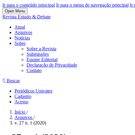
Ir para o conteúdo principal
Ir para o menu de navegação principal
Ir
Open Menu
Revista Estudo & Debate
Atual
Arquivos
Notícias
Sobre
Sobre a Revista
Submissões
Equipe Editorial
Declaração de Privacidade
Contato
Buscar
Periódicos Univates
Cadastro
Acesso
Início
/
Arquivos
/
v. 27 n. 1 (2020)