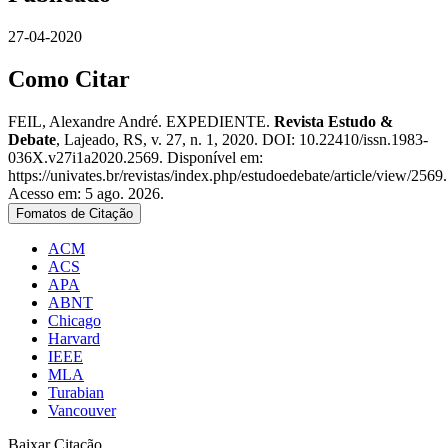
27-04-2020
Como Citar
FEIL, Alexandre André. EXPEDIENTE.
Revista Estudo &
Debate
, Lajeado, RS, v. 27, n. 1, 2020. DOI: 10.22410/issn.1983-
036X.v27i1a2020.2569. Disponível em:
https://univates.br/revistas/index.php/estudoedebate/article/view/2569.
Acesso em: 5 ago. 2026.
Fomatos de Citação
ACM
ACS
APA
ABNT
Chicago
Harvard
IEEE
MLA
Turabian
Vancouver
Baixar Citação