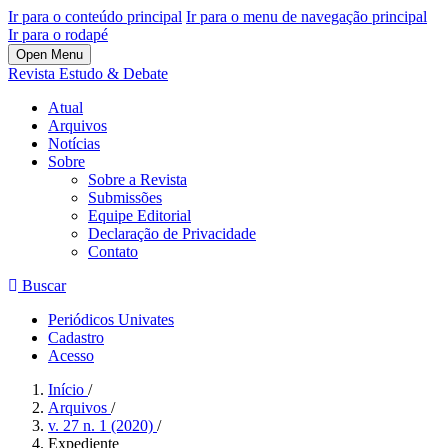
Ir para o conteúdo principal
Ir para o menu de navegação principal
Ir para o rodapé
Open Menu
Revista Estudo & Debate
Atual
Arquivos
Notícias
Sobre
Sobre a Revista
Submissões
Equipe Editorial
Declaração de Privacidade
Contato
Buscar
Periódicos Univates
Cadastro
Acesso
Início
/
Arquivos
/
v. 27 n. 1 (2020)
/
Expediente