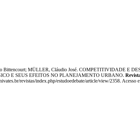
lávio Bittencourt; MÜLLER, Cláudio José. COMPETITIVID
ICO E SEUS EFEITOS NO PLANEJAMENTO URBANO.
Revist
vates.br/revistas/index.php/estudoedebate/article/view/2358. Acesso 