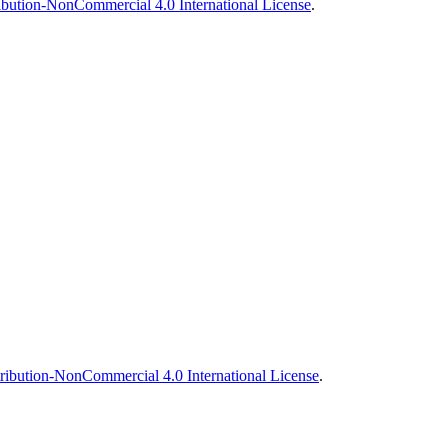
bution-NonCommercial 4.0 International License
.
ibution-NonCommercial 4.0 International License
.