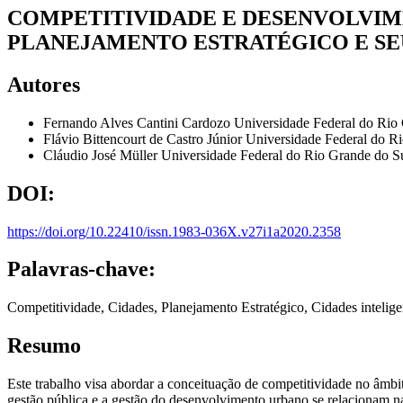
COMPETITIVIDADE E DESENVOLVIM
PLANEJAMENTO ESTRATÉGICO E SE
Autores
Fernando Alves Cantini Cardozo
Universidade Federal do Rio
Flávio Bittencourt de Castro Júnior
Universidade Federal do 
Cláudio José Müller
Universidade Federal do Rio Grande do 
DOI:
https://doi.org/10.22410/issn.1983-036X.v27i1a2020.2358
Palavras-chave:
Competitividade, Cidades, Planejamento Estratégico, Cidades intelige
Resumo
Este trabalho visa abordar a conceituação de competitividade no âmbi
gestão pública e a gestão do desenvolvimento urbano se relacionam n