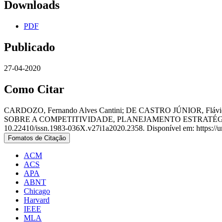
Downloads
PDF
Publicado
27-04-2020
Como Citar
CARDOZO, Fernando Alves Cantini; DE CASTRO JÚNIOR, F
SOBRE A COMPETITIVIDADE, PLANEJAMENTO ESTRATÉG
10.22410/issn.1983-036X.v27i1a2020.2358. Disponível em: https://uni
Fomatos de Citação
ACM
ACS
APA
ABNT
Chicago
Harvard
IEEE
MLA