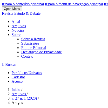
Ir para o conteúdo principal
Ir para o menu de navegação principal
Ir
Open Menu
Revista Estudo & Debate
Atual
Arquivos
Notícias
Sobre
Sobre a Revista
Submissões
Equipe Editorial
Declaração de Privacidade
Contato
Buscar
Periódicos Univates
Cadastro
Acesso
Início
/
Arquivos
/
v. 27 n. 1 (2020)
/
Artigos