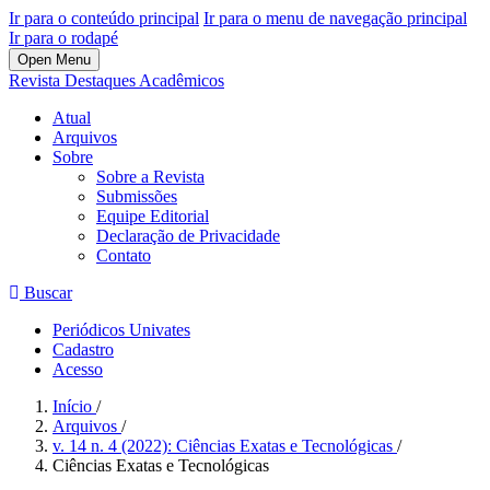
Ir para o conteúdo principal
Ir para o menu de navegação principal
Ir para o rodapé
Open Menu
Revista Destaques Acadêmicos
Atual
Arquivos
Sobre
Sobre a Revista
Submissões
Equipe Editorial
Declaração de Privacidade
Contato
Buscar
Periódicos Univates
Cadastro
Acesso
Início
/
Arquivos
/
v. 14 n. 4 (2022): Ciências Exatas e Tecnológicas
/
Ciências Exatas e Tecnológicas