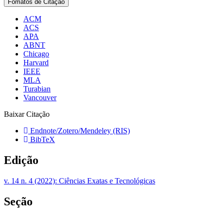
Fomatos de Citação
ACM
ACS
APA
ABNT
Chicago
Harvard
IEEE
MLA
Turabian
Vancouver
Baixar Citação
Endnote/Zotero/Mendeley (RIS)
BibTeX
Edição
v. 14 n. 4 (2022): Ciências Exatas e Tecnológicas
Seção