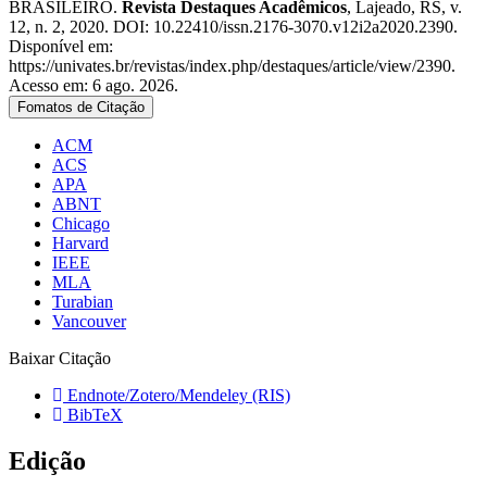
BRASILEIRO.
Revista Destaques Acadêmicos
, Lajeado, RS, v.
12, n. 2, 2020. DOI: 10.22410/issn.2176-3070.v12i2a2020.2390.
Disponível em:
https://univates.br/revistas/index.php/destaques/article/view/2390.
Acesso em: 6 ago. 2026.
Fomatos de Citação
ACM
ACS
APA
ABNT
Chicago
Harvard
IEEE
MLA
Turabian
Vancouver
Baixar Citação
Endnote/Zotero/Mendeley (RIS)
BibTeX
Edição