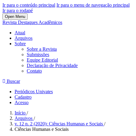
Ir para o conteúdo principal
Ir para o menu de navegação principal
Ir para o rodapé
Open Menu
Revista Destaques Acadêmicos
Atual
Arquivos
Sobre
Sobre a Revista
Submissões
Equipe Editorial
Declaração de Privacidade
Contato
Buscar
Periódicos Univates
Cadastro
Acesso
Início
/
Arquivos
/
v. 12 n. 2 (2020): Ciências Humanas e Sociais
/
Ciências Humanas e Sociais