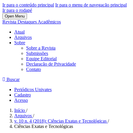
Ir para o conteúdo principal
Ir para o menu de navegação principal
Ir para o rodapé
Open Menu
Revista Destaques Acadêmicos
Atual
Arquivos
Sobre
Sobre a Revista
Submissões
Equipe Editorial
Declaração de Privacidade
Contato
Buscar
Periódicos Univates
Cadastro
Acesso
Início
/
Arquivos
/
v. 10 n. 4 (2018): Ciências Exatas e Tecnológicas
/
Ciências Exatas e Tecnológicas