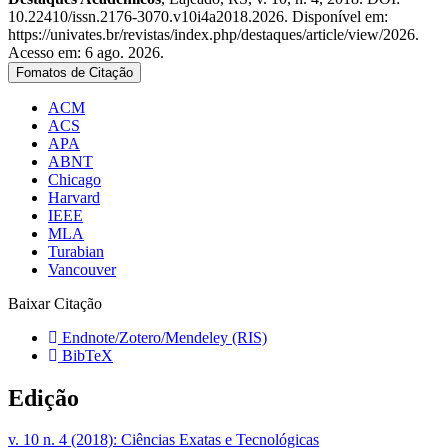
10.22410/issn.2176-3070.v10i4a2018.2026. Disponível em:
https://univates.br/revistas/index.php/destaques/article/view/2026.
Acesso em: 6 ago. 2026.
Fomatos de Citação
ACM
ACS
APA
ABNT
Chicago
Harvard
IEEE
MLA
Turabian
Vancouver
Baixar Citação
Endnote/Zotero/Mendeley (RIS)
BibTeX
Edição
v. 10 n. 4 (2018): Ciências Exatas e Tecnológicas