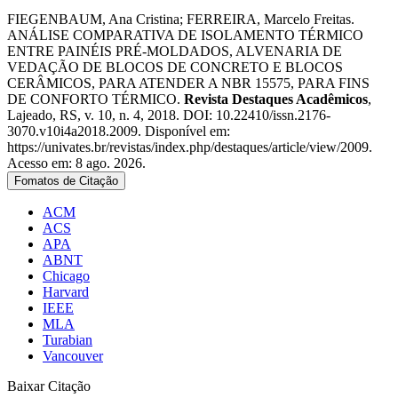
FIEGENBAUM, Ana Cristina; FERREIRA, Marcelo Freitas.
ANÁLISE COMPARATIVA DE ISOLAMENTO TÉRMICO
ENTRE PAINÉIS PRÉ-MOLDADOS, ALVENARIA DE
VEDAÇÃO DE BLOCOS DE CONCRETO E BLOCOS
CERÂMICOS, PARA ATENDER A NBR 15575, PARA FINS
DE CONFORTO TÉRMICO.
Revista Destaques Acadêmicos
,
Lajeado, RS, v. 10, n. 4, 2018. DOI: 10.22410/issn.2176-
3070.v10i4a2018.2009. Disponível em:
https://univates.br/revistas/index.php/destaques/article/view/2009.
Acesso em: 8 ago. 2026.
Fomatos de Citação
ACM
ACS
APA
ABNT
Chicago
Harvard
IEEE
MLA
Turabian
Vancouver
Baixar Citação