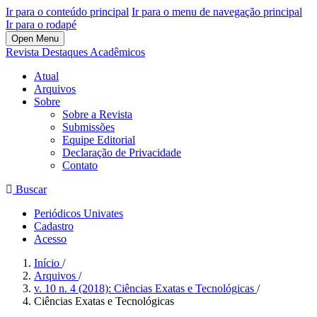
Ir para o conteúdo principal
Ir para o menu de navegação principal
Ir para o rodapé
Open Menu
Revista Destaques Acadêmicos
Atual
Arquivos
Sobre
Sobre a Revista
Submissões
Equipe Editorial
Declaração de Privacidade
Contato
Buscar
Periódicos Univates
Cadastro
Acesso
Início
/
Arquivos
/
v. 10 n. 4 (2018): Ciências Exatas e Tecnológicas
/
Ciências Exatas e Tecnológicas