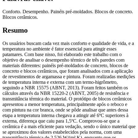
Conforto. Desempenho. Painéis pré-moldados. Blocos de concreto.
Blocos cerâmicos.
Resumo
Os usuários buscam cada vez mais conforto e qualidade de vida, e a
temperatura no ambiente é fator essencial para atingir esses
patamares. Com base nisso, foi elaborado este trabalho com o
objetivo de analisar o desempenho térmico de três paredes com
materiais diferentes: painéis pré-moldados de concreto, blocos de
concreto e blocos cerâmicos, que foram analisados com a aplicação
de revestimentos de argamassa e pintura. Foram realizadas medições
de temperatura interna e externa com um termo-higrômetro,
seguindo a NBR 15575 (ABNT, 2013). Foram feitos também os
cálculos através da NBR 15220-2 (ABNT, 2005) de resistência e
transmitância térmica do material. O protótipo de blocos cerâmicos
apresentou a menor temperatura, principalmente após o reboco e
com pintura na cor branca, onde se pôde analisar que antes dessa
etapa a temperatura interna chegava a atingir até 6ºC superiores à
externa, diferença que caiu para 1,5ºC. Comprovou-se que a
cerâmica é a mais eficiente para vedação, sendo o único material que
se aproximou dos valores estabelecidos pela norma, com uma
transmitância térmica de 2,526 W/(m².K), enquanto que os