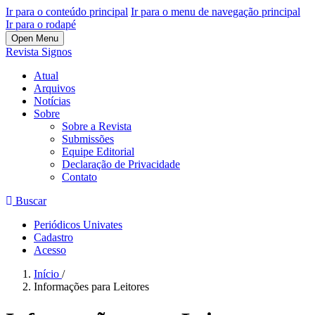
Ir para o conteúdo principal
Ir para o menu de navegação principal
Ir para o rodapé
Open Menu
Revista Signos
Atual
Arquivos
Notícias
Sobre
Sobre a Revista
Submissões
Equipe Editorial
Declaração de Privacidade
Contato
Buscar
Periódicos Univates
Cadastro
Acesso
Início
/
Informações para Leitores