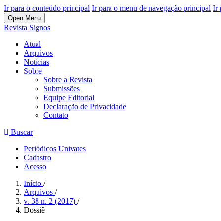
Ir para o conteúdo principal
Ir para o menu de navegação principal
Ir
Open Menu
Revista Signos
Atual
Arquivos
Notícias
Sobre
Sobre a Revista
Submissões
Equipe Editorial
Declaração de Privacidade
Contato
Buscar
Periódicos Univates
Cadastro
Acesso
Início
/
Arquivos
/
v. 38 n. 2 (2017)
/
Dossiê