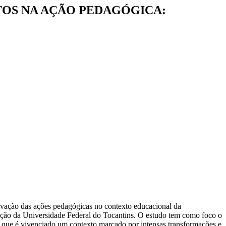
TOS NA AÇÃO PEDAGÓGICA:
fetivação das ações pedagógicas no contexto educacional da
ção da Universidade Federal do Tocantins. O estudo tem como foco o
de que é vivenciado um contexto marcado por intensas transformações e