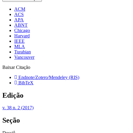
ACM
ACS
APA
ABNT
Chicago
Harvard
IEEE
MLA
Turabian
Vancouver
Baixar Citação
Endnote/Zotero/Mendeley (RIS)
BibTeX
Edição
v. 38 n. 2 (2017)
Seção
Dossiê