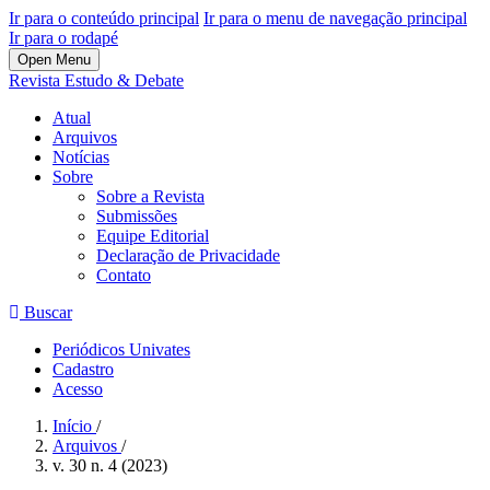
Ir para o conteúdo principal
Ir para o menu de navegação principal
Ir para o rodapé
Open Menu
Revista Estudo & Debate
Atual
Arquivos
Notícias
Sobre
Sobre a Revista
Submissões
Equipe Editorial
Declaração de Privacidade
Contato
Buscar
Periódicos Univates
Cadastro
Acesso
Início
/
Arquivos
/
v. 30 n. 4 (2023)