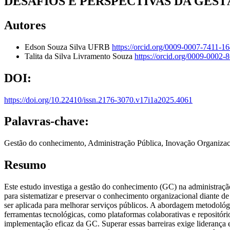
DESAFIOS E PERSPECTIVAS DA GE
Autores
Edson Souza Silva
UFRB
https://orcid.org/0009-0007-7411-1
Talita da Silva Livramento Souza
https://orcid.org/0009-0002
DOI:
https://doi.org/10.22410/issn.2176-3070.v17i1a2025.4061
Palavras-chave:
Gestão do conhecimento, Administração Pública, Inovação Organizac
Resumo
Este estudo investiga a gestão do conhecimento (GC) na administração
para sistematizar e preservar o conhecimento organizacional diante 
ser aplicada para melhorar serviços públicos. A abordagem metodológi
ferramentas tecnológicas, como plataformas colaborativas e repositório
implementação eficaz da GC. Superar essas barreiras exige liderança 