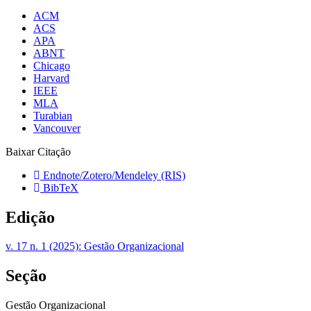
ACM
ACS
APA
ABNT
Chicago
Harvard
IEEE
MLA
Turabian
Vancouver
Baixar Citação
Endnote/Zotero/Mendeley (RIS)
BibTeX
Edição
v. 17 n. 1 (2025): Gestão Organizacional
Seção
Gestão Organizacional