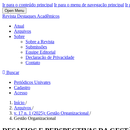
Ir para o conteúdo principal
Ir para o menu de navegação principal
Ir
Open Menu
Revista Destaques Acadêmicos
Atual
Arquivos
Sobre
Sobre a Revista
Submissões
Equipe Editorial
Declaração de Privacidade
Contato
Buscar
Periódicos Univates
Cadastro
Acesso
Início
/
Arquivos
/
v. 17 n. 1 (2025): Gestão Organizacional
/
Gestão Organizacional