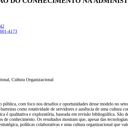
STÃO DO CONHECIMENTO NA ADMINIS
642
-8601-4173
ional, Cultura Organizacional
 pública, com foco nos desafios e oportunidades desse modelo no setor
de barreiras como rotatividade de servidores e ausência de uma cultura
ca é qualitativa e exploratória, baseada em revisão bibliográfica. São
s de conhecimento. Os resultados mostram que, apesar das tecnologias di
estratégica, políticas colaborativas e uma cultura organizacional que v