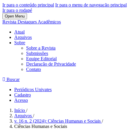
Ir para o conteúdo principal
Ir para o menu de navegação principal
Ir para o rodapé
Open Menu
Revista Destaques Acadêmicos
Atual
Arquivos
Sobre
Sobre a Revista
Submissões
Equipe Editorial
Declaração de Privacidade
Contato
Buscar
Periódicos Univates
Cadastro
Acesso
Início
/
Arquivos
/
v. 16 n. 2 (2024): Ciências Humanas e Sociais
/
Ciências Humanas e Sociais