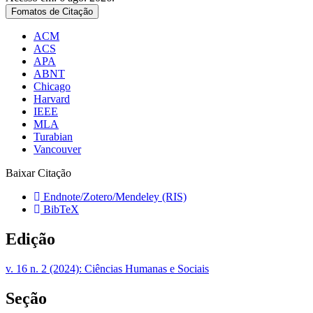
Fomatos de Citação
ACM
ACS
APA
ABNT
Chicago
Harvard
IEEE
MLA
Turabian
Vancouver
Baixar Citação
Endnote/Zotero/Mendeley (RIS)
BibTeX
Edição
v. 16 n. 2 (2024): Ciências Humanas e Sociais
Seção