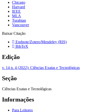
Chicago
Harvard
IEEE
MLA
Turabian
Vancouver
Baixar Citação
Endnote/Zotero/Mendeley (RIS)
BibTeX
Edição
v. 14 n. 4 (2022): Ciências Exatas e Tecnológicas
Seção
Ciências Exatas e Tecnológicas
Informações
Para Leitores