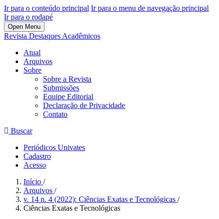
Ir para o conteúdo principal
Ir para o menu de navegação principal
Ir para o rodapé
Open Menu
Revista Destaques Acadêmicos
Atual
Arquivos
Sobre
Sobre a Revista
Submissões
Equipe Editorial
Declaração de Privacidade
Contato
Buscar
Periódicos Univates
Cadastro
Acesso
Início
/
Arquivos
/
v. 14 n. 4 (2022): Ciências Exatas e Tecnológicas
/
Ciências Exatas e Tecnológicas