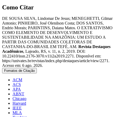
Como Citar
DE SOUSA SILVA, Lindomar De Jesus; MENEGHETTI, Gilmar
Antonio; PINHEIRO, José Olenilson Costa; DOS SANTOS,
Endrio Morais; PARINTINS, Daiana Matos. O EXTRATIVISMO
COMO ELEMENTO DE DESENVOLVIMENTO E
SUSTENTABILIDADE NA AMAZÔNIA: UM ESTUDO A
PARTIR DAS COMUNIDADES COLETORAS DE
CASTANHA-DO-BRASIL EM TEFÉ, AM.
Revista Destaques
Acadêmicos
, Lajeado, RS, v. 11, n. 2, 2019. DOI:
10.22410/issn.2176-3070.v11i2a2019.2271. Disponível em:
https://univates.br/revistas/index.php/destaques/article/view/2271.
Acesso em: 6 ago. 2026.
Fomatos de Citação
ACM
ACS
APA
ABNT
Chicago
Harvard
IEEE
MLA