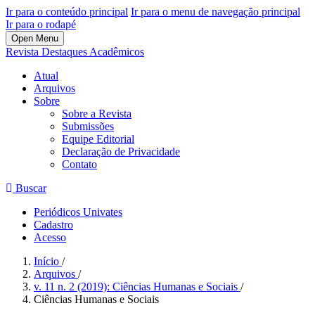
Ir para o conteúdo principal
Ir para o menu de navegação principal
Ir para o rodapé
Open Menu
Revista Destaques Acadêmicos
Atual
Arquivos
Sobre
Sobre a Revista
Submissões
Equipe Editorial
Declaração de Privacidade
Contato
Buscar
Periódicos Univates
Cadastro
Acesso
Início
/
Arquivos
/
v. 11 n. 2 (2019): Ciências Humanas e Sociais
/
Ciências Humanas e Sociais