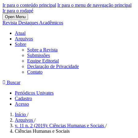
Ir para o conteúdo principal
Ir para o menu de navegação principal
Ir para o rodapé
Open Menu
Revista Destaques Acadêmicos
Atual
Arquivos
Sobre
Sobre a Revista
Submissões
Equipe Editorial
Declaração de Privacidade
Contato
Buscar
Periódicos Univates
Cadastro
Acesso
Início
/
Arquivos
/
v. 11 n. 2 (2019): Ciências Humanas e Sociais
/
Ciências Humanas e Sociais