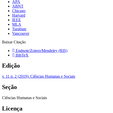
APA
ABNT
Chicago
Harvard
IEEE
MLA
Turabian
Vancouver
Baixar Citação
Endnote/Zotero/Mendeley (RIS)
BibTeX
Edição
v. 11 n. 2 (2019): Ciências Humanas e Sociais
Seção
Ciências Humanas e Sociais
Licença