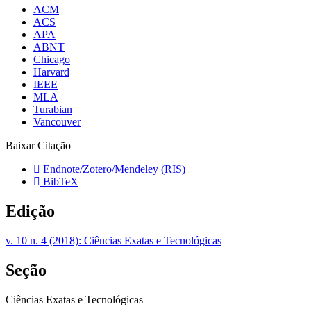
ACM
ACS
APA
ABNT
Chicago
Harvard
IEEE
MLA
Turabian
Vancouver
Baixar Citação
Endnote/Zotero/Mendeley (RIS)
BibTeX
Edição
v. 10 n. 4 (2018): Ciências Exatas e Tecnológicas
Seção
Ciências Exatas e Tecnológicas