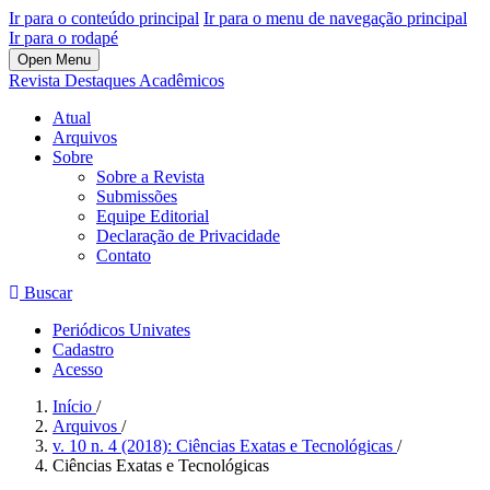
Ir para o conteúdo principal
Ir para o menu de navegação principal
Ir para o rodapé
Open Menu
Revista Destaques Acadêmicos
Atual
Arquivos
Sobre
Sobre a Revista
Submissões
Equipe Editorial
Declaração de Privacidade
Contato
Buscar
Periódicos Univates
Cadastro
Acesso
Início
/
Arquivos
/
v. 10 n. 4 (2018): Ciências Exatas e Tecnológicas
/
Ciências Exatas e Tecnológicas