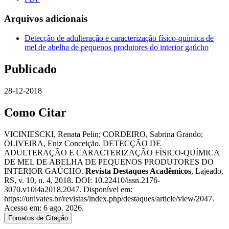
Arquivos adicionais
Detecção de adulteração e caracterização físico-química de
mel de abelha de pequenos produtores do interior gaúcho
Publicado
28-12-2018
Como Citar
VICINIESCKI, Renata Pelin; CORDEIRO, Sabrina Grando;
OLIVEIRA, Eniz Conceição. DETECÇÃO DE
ADULTERAÇÃO E CARACTERIZAÇÃO FÍSICO-QUÍMICA
DE MEL DE ABELHA DE PEQUENOS PRODUTORES DO
INTERIOR GAÚCHO.
Revista Destaques Acadêmicos
, Lajeado,
RS, v. 10, n. 4, 2018. DOI: 10.22410/issn.2176-
3070.v10i4a2018.2047. Disponível em:
https://univates.br/revistas/index.php/destaques/article/view/2047.
Acesso em: 6 ago. 2026.
Fomatos de Citação