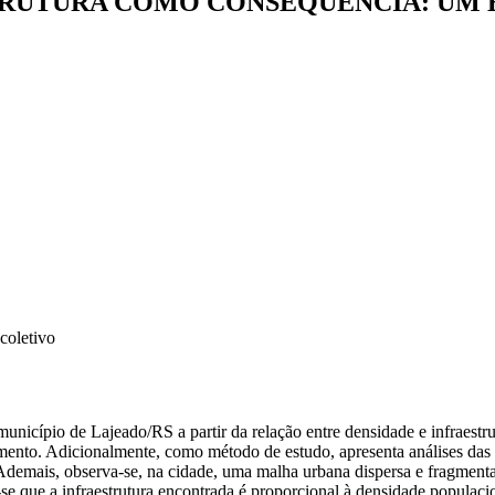
STRUTURA COMO CONSEQUÊNCIA: UM 
coletivo
unicípio de Lajeado/RS a partir da relação entre densidade e infraestru
ejamento. Adicionalmente, como método de estudo, apresenta análises das
. Ademais, observa-se, na cidade, uma malha urbana dispersa e fragmen
se que a infraestrutura encontrada é proporcional à densidade populaci