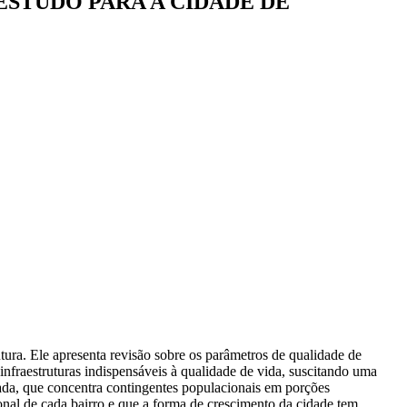
ESTUDO PARA A CIDADE DE
tura. Ele apresenta revisão sobre os parâmetros de qualidade de
 infraestruturas indispensáveis à qualidade de vida, suscitando uma
tada, que concentra contingentes populacionais em porções
onal de cada bairro e que a forma de crescimento da cidade tem