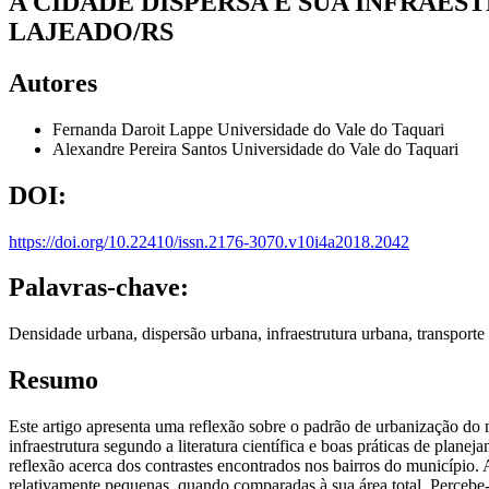
A CIDADE DISPERSA E SUA INFRAE
LAJEADO/RS
Autores
Fernanda Daroit Lappe
Universidade do Vale do Taquari
Alexandre Pereira Santos
Universidade do Vale do Taquari
DOI:
https://doi.org/10.22410/issn.2176-3070.v10i4a2018.2042
Palavras-chave:
Densidade urbana, dispersão urbana, infraestrutura urbana, transporte 
Resumo
Este artigo apresenta uma reflexão sobre o padrão de urbanização do m
infraestrutura segundo a literatura científica e boas práticas de plan
reflexão acerca dos contrastes encontrados nos bairros do município
relativamente pequenas, quando comparadas à sua área total. Percebe-