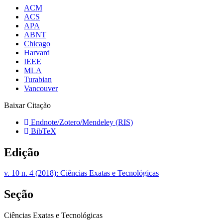
ACM
ACS
APA
ABNT
Chicago
Harvard
IEEE
MLA
Turabian
Vancouver
Baixar Citação
Endnote/Zotero/Mendeley (RIS)
BibTeX
Edição
v. 10 n. 4 (2018): Ciências Exatas e Tecnológicas
Seção
Ciências Exatas e Tecnológicas