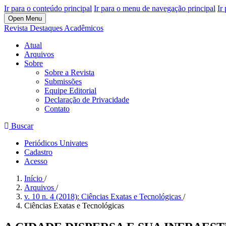
Ir para o conteúdo principal
Ir para o menu de navegação principal
Ir
Open Menu
Revista Destaques Acadêmicos
Atual
Arquivos
Sobre
Sobre a Revista
Submissões
Equipe Editorial
Declaração de Privacidade
Contato
Buscar
Periódicos Univates
Cadastro
Acesso
Início
/
Arquivos
/
v. 10 n. 4 (2018): Ciências Exatas e Tecnológicas
/
Ciências Exatas e Tecnológicas