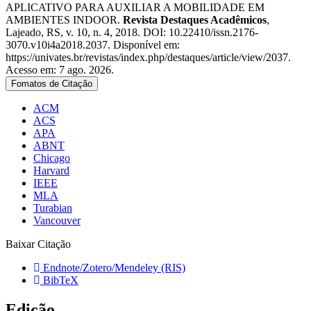
APLICATIVO PARA AUXILIAR A MOBILIDADE EM
AMBIENTES INDOOR.
Revista Destaques Acadêmicos
,
Lajeado, RS, v. 10, n. 4, 2018. DOI: 10.22410/issn.2176-
3070.v10i4a2018.2037. Disponível em:
https://univates.br/revistas/index.php/destaques/article/view/2037.
Acesso em: 7 ago. 2026.
Fomatos de Citação
ACM
ACS
APA
ABNT
Chicago
Harvard
IEEE
MLA
Turabian
Vancouver
Baixar Citação
Endnote/Zotero/Mendeley (RIS)
BibTeX
Edição