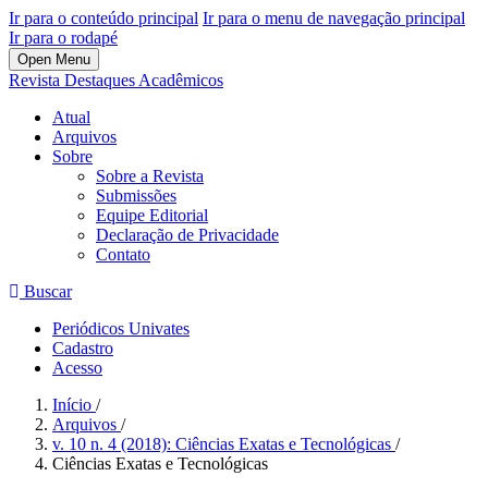
Ir para o conteúdo principal
Ir para o menu de navegação principal
Ir para o rodapé
Open Menu
Revista Destaques Acadêmicos
Atual
Arquivos
Sobre
Sobre a Revista
Submissões
Equipe Editorial
Declaração de Privacidade
Contato
Buscar
Periódicos Univates
Cadastro
Acesso
Início
/
Arquivos
/
v. 10 n. 4 (2018): Ciências Exatas e Tecnológicas
/
Ciências Exatas e Tecnológicas