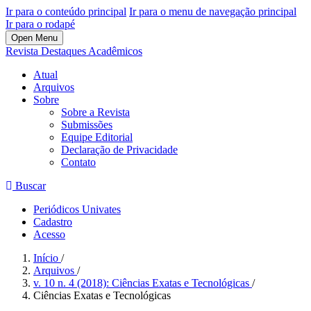
Ir para o conteúdo principal
Ir para o menu de navegação principal
Ir para o rodapé
Open Menu
Revista Destaques Acadêmicos
Atual
Arquivos
Sobre
Sobre a Revista
Submissões
Equipe Editorial
Declaração de Privacidade
Contato
Buscar
Periódicos Univates
Cadastro
Acesso
Início
/
Arquivos
/
v. 10 n. 4 (2018): Ciências Exatas e Tecnológicas
/
Ciências Exatas e Tecnológicas