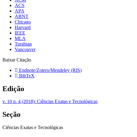
ACS
APA
ABNT
Chicago
Harvard
IEEE
MLA
Turabian
Vancouver
Baixar Citação
Endnote/Zotero/Mendeley (RIS)
BibTeX
Edição
v. 10 n. 4 (2018): Ciências Exatas e Tecnológicas
Seção
Ciências Exatas e Tecnológicas