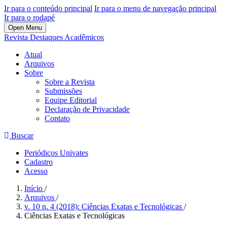
Ir para o conteúdo principal
Ir para o menu de navegação principal
Ir para o rodapé
Open Menu
Revista Destaques Acadêmicos
Atual
Arquivos
Sobre
Sobre a Revista
Submissões
Equipe Editorial
Declaração de Privacidade
Contato
Buscar
Periódicos Univates
Cadastro
Acesso
Início
/
Arquivos
/
v. 10 n. 4 (2018): Ciências Exatas e Tecnológicas
/
Ciências Exatas e Tecnológicas