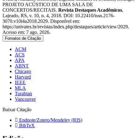
PROJETO ACÚSTICO DE UMA SALA DE
CONCERTOS/RECITAIS.
Revista Destaques Acadêmicos
,
Lajeado, RS, v. 10, n. 4, 2018. DOI: 10.22410/issn.2176-
3070.v10i4a2018.2029. Disponível em:
https://univates.br/revistas/index.php/destaques/article/view/2029.
Acesso em: 7 ago. 2026.
Fomatos de Citação
ACM
ACS
APA
ABNT
Chicago
Harvard
IEEE
MLA
Turabian
Vancouver
Baixar Citação
Endnote/Zotero/Mendeley (RIS)
BibTeX