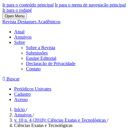
Ir para o conteúdo principal
Ir para o menu de navegação principal
Ir para o rodapé
Open Menu
Revista Destaques Acadêmicos
Atual
Arquivos
Sobre
Sobre a Revista
Submissões
Equipe Editorial
Declaração de Privacidade
Contato
Buscar
Periódicos Univates
Cadastro
Acesso
Início
/
Arquivos
/
v. 10 n. 4 (2018): Ciências Exatas e Tecnológicas
/
Ciências Exatas e Tecnológicas