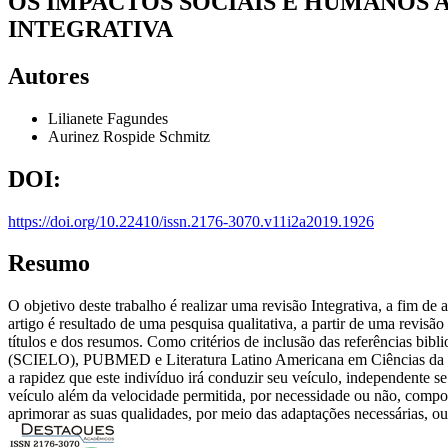
OS IMPACTOS SOCIAIS E HUMANOS 
INTEGRATIVA
Autores
Lilianete Fagundes
Aurinez Rospide Schmitz
DOI:
https://doi.org/10.22410/issn.2176-3070.v11i2a2019.1926
Resumo
O objetivo deste trabalho é realizar uma revisão Integrativa, a fim de
artigo é resultado de uma pesquisa qualitativa, a partir de uma revisão 
títulos e dos resumos. Como critérios de inclusão das referências bibl
(SCIELO), PUBMED e Literatura Latino Americana em Ciências da Saúd
a rapidez que este indivíduo irá conduzir seu veículo, independente s
veículo além da velocidade permitida, por necessidade ou não, compor
aprimorar as suas qualidades, por meio das adaptações necessárias, o