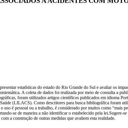
ASSOCIADOS A ACIDENTES COM MOTO
 apresentar estatísticas do estado do Rio Grande do Sul e avaliar os imp
sistemática. A coleta de dados foi realizada por meio de consulta a publi
iográficas, foram utilizados artigos científicos publicados em idioma Po
e (LILACS). Como descritores para busca bibliográfica foram utiliza
e o uso é pessoal ou a trabalho, é considerado por muitos como “mais pr
tando-se de maneira a não identificar o estabelecido pela lei.Sugere-s
u com a construção de outras medidas que avaliem esta realidade.