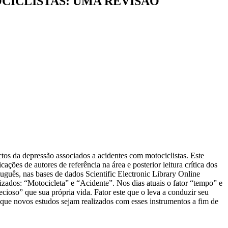
CICLISTAS: UMA REVISÃO
actos da depressão associados a acidentes com motociclistas. Este
cações de autores de referência na área e posterior leitura crítica dos
rtuguês, nas bases de dados Scientific Electronic Library Online
dos: “Motocicleta” e “Acidente”. Nos dias atuais o fator “tempo” e
ecioso” que sua própria vida. Fator este que o leva a conduzir seu
e que novos estudos sejam realizados com esses instrumentos a fim de