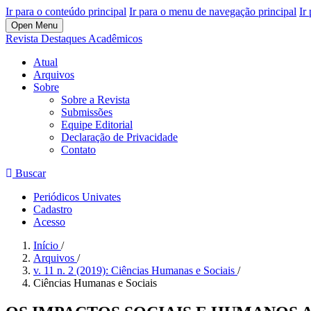
Ir para o conteúdo principal
Ir para o menu de navegação principal
Ir
Open Menu
Revista Destaques Acadêmicos
Atual
Arquivos
Sobre
Sobre a Revista
Submissões
Equipe Editorial
Declaração de Privacidade
Contato
Buscar
Periódicos Univates
Cadastro
Acesso
Início
/
Arquivos
/
v. 11 n. 2 (2019): Ciências Humanas e Sociais
/
Ciências Humanas e Sociais