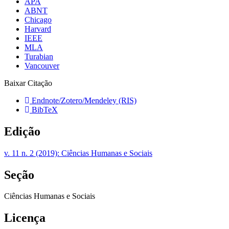
APA
ABNT
Chicago
Harvard
IEEE
MLA
Turabian
Vancouver
Baixar Citação
Endnote/Zotero/Mendeley (RIS)
BibTeX
Edição
v. 11 n. 2 (2019): Ciências Humanas e Sociais
Seção
Ciências Humanas e Sociais
Licença