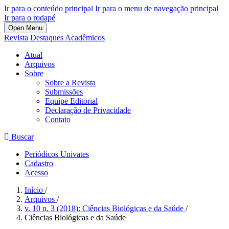
Ir para o conteúdo principal
Ir para o menu de navegação principal
Ir para o rodapé
Open Menu
Revista Destaques Acadêmicos
Atual
Arquivos
Sobre
Sobre a Revista
Submissões
Equipe Editorial
Declaração de Privacidade
Contato
Buscar
Periódicos Univates
Cadastro
Acesso
Início
/
Arquivos
/
v. 10 n. 3 (2018): Ciências Biológicas e da Saúde
/
Ciências Biológicas e da Saúde