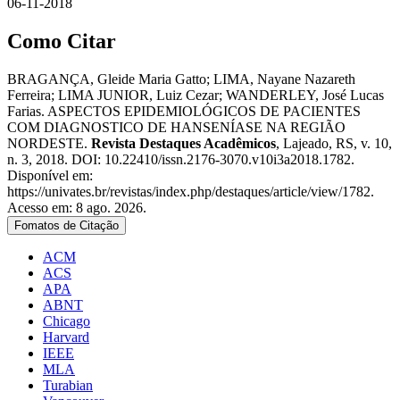
06-11-2018
Como Citar
BRAGANÇA, Gleide Maria Gatto; LIMA, Nayane Nazareth
Ferreira; LIMA JUNIOR, Luiz Cezar; WANDERLEY, José Lucas
Farias. ASPECTOS EPIDEMIOLÓGICOS DE PACIENTES
COM DIAGNOSTICO DE HANSENÍASE NA REGIÃO
NORDESTE.
Revista Destaques Acadêmicos
, Lajeado, RS, v. 10,
n. 3, 2018. DOI: 10.22410/issn.2176-3070.v10i3a2018.1782.
Disponível em:
https://univates.br/revistas/index.php/destaques/article/view/1782.
Acesso em: 8 ago. 2026.
Fomatos de Citação
ACM
ACS
APA
ABNT
Chicago
Harvard
IEEE
MLA
Turabian