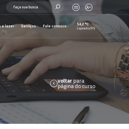
14,2 °C
 e lazer
Serviços
Fale conosco
Lajeado/RS
Estude aqui
Ensino
A Univates
Pesquisa e Inovação
voltar
para
página do curso
Extensão
Cultura e lazer
Serviços