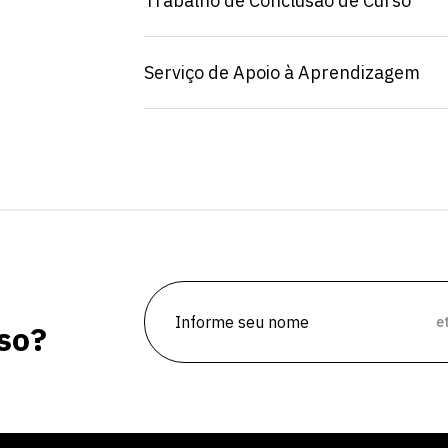
Trabalho de Conclusão de Curso
Serviço de Apoio à Aprendizagem
vagas para início de curso
vagas a partir do 2º ano de curso
e
so?