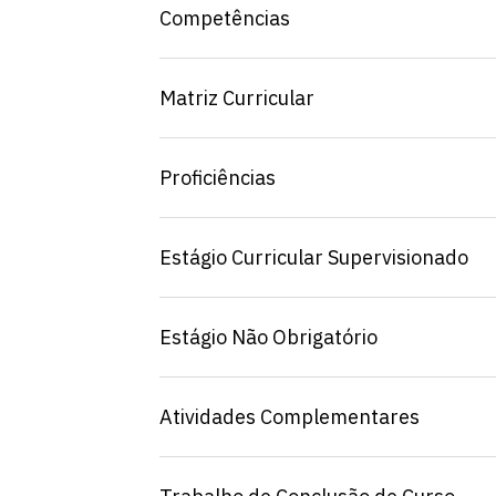
Competências
Matriz Curricular
Proficiências
Estágio Curricular Supervisionado
Estágio Não Obrigatório
Escolha a vaga que você
Atividades Complementares
quer concorrer: