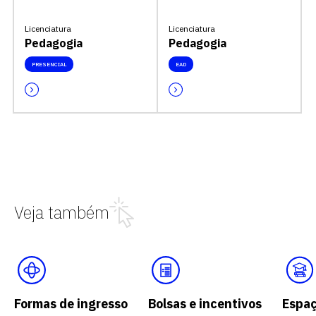
Licenciatura
Licenciatura
Pedagogia
Pedagogia
PRESENCIAL
EAD
Veja também
Formas de ingresso
Bolsas e incentivos
Espa