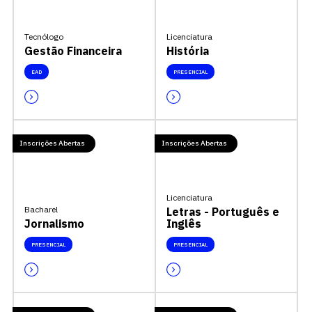
Tecnólogo
Licenciatura
Gestão Financeira
História
EAD
PRESENCIAL
Escolha a vaga que você
Inscrições Abertas
Inscrições Abertas
quer concorrer:
Licenciatura
Bacharel
Letras - Português e
Jornalismo
Inglês
vagas para início de curso
PRESENCIAL
PRESENCIAL
vagas a partir do 2º ano de curso