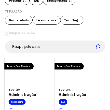
Presencial
EAD
Semipresencial
TITULAÇÃO
Bacharelado
Licenciatura
Tecnólogo
limpar seleção
Inscrições Abertas
Inscrições Abertas
Bacharel
Bacharel
Administração
Administração
PRESENCIAL
EAD