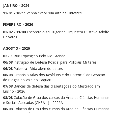
Cursos de Idiomas
Diplomados
Univates & Você - Comunidade
Escolas
JANEIRO - 2026
Residências Médicas
Trabalhe Conosco
Orquestra Gustavo Adolfo
12/01 - 30/11
Venha expor sua arte na Univates!
Univates
FEVEREIRO - 2026
02/02 - 31/08
Encontre o seu lugar na Orquestra Gustavo Adolfo
Univates
AGOSTO - 2026
02 - 13/08
Exposição Pelo Rio Grande
06/08
Instrução de Defesa Policial para Policiais Militares
06/08
Palestra - Vida além do Lattes
06/08
Simpósio Atlas dos Resíduos e do Potencial de Geração
de Biogás do Vale do Taquari
07/08
Bancas de defesa das dissertações do Mestrado em
Ensino - 2026
08/08
Colação de Grau dos cursos da Área de Ciências Humanas
e Sociais Aplicadas (CHSA 1) - 2026A
08/08
Colação de Grau dos cursos da Área de Ciências Humanas