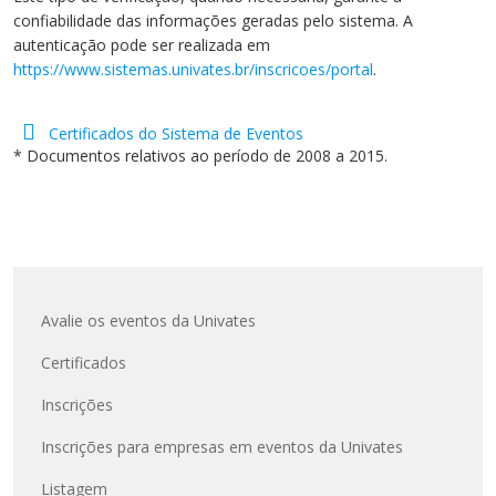
Cursos de Idiomas
Diplomados
Univates & Você - Comunidade
Escolas
confiabilidade das informações geradas pelo sistema. A
autenticação pode ser realizada em
Residências Médicas
Trabalhe Conosco
Orquestra Gustavo Adolfo
https://www.sistemas.univates.br/inscricoes/portal
.
Univates
Certificados do Sistema de Eventos
* Documentos relativos ao período de 2008 a 2015.
Avalie os eventos da Univates
Certificados
Inscrições
Inscrições para empresas em eventos da Univates
Listagem