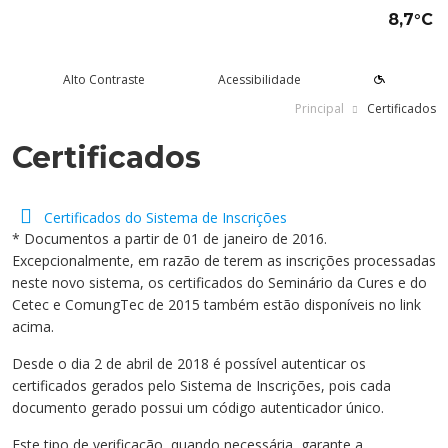
8,7°C
Alto Contraste
Acessibilidade
Principal
Certificados
Certificados
tude aqui
rsos
Univates
squisa e Inovação
tensão
ltura e Lazer
rviços
voltar
voltar
voltar
voltar
voltar
voltar
voltar
Formas de ingresso
Graduação Presencial
Institucional
Pesquisa
Programas e Projetos de
Teatro Univates
Alunos
Certificados do Sistema de Inscrições
Extensão
* Documentos a partir de 01 de janeiro de 2016.
Vestibular
Graduação a Distância - EAD
A Mantenedora
Tecnovates
Vocal Univates
Comunidade
Excepcionalmente, em razão de terem as inscrições processadas
Cursos Abertos à Comunidade
neste novo sistema, os certificados do Seminário da Cures e do
Financiamentos e bolsas
Técnicos
Tour Virtual
Portal da Inovação
Biblioteca
Diplomados
Cetec e ComungTec de 2015 também estão disponíveis no link
Assessoria Pedagógica Externa
acima.
Por que a Univates?
Mestrados e Doutorados
Avaliação Institucional
Incubadora Tecnológica da
Esporte e Saúde
Empresas
Univates - Inovates
Desde o dia 2 de abril de 2018 é possível autenticar os
Visitas guiadas
Especializações/MBA
Localização
Eventos
Plataforma de Carreiras
certificados gerados pelo Sistema de Inscrições, pois cada
documento gerado possui um código autenticador único.
Blog Univates
Cursos Crie
Internacional
Atividades Culturais
+Ação
Este tipo de verificação, quando necessária, garante a