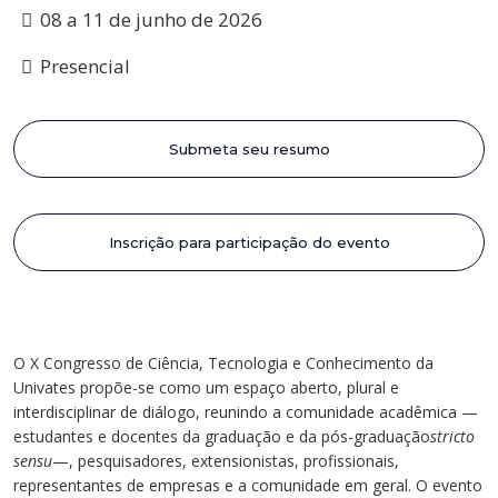
Cursos de Idiomas
Diplomados
Univates & Você - Comunidade
Escolas
08 a 11 de junho de 2026
Residências Médicas
Trabalhe Conosco
Orquestra Gustavo Adolfo
Presencial
Univates
Submeta seu resumo
Inscrição para participação do evento
O X Congresso de Ciência, Tecnologia e Conhecimento da
Univates propõe-se como um espaço aberto, plural e
interdisciplinar de diálogo, reunindo a comunidade acadêmica —
estudantes e docentes da graduação e da pós-graduação
stricto
sensu
—, pesquisadores, extensionistas, profissionais,
representantes de empresas e a comunidade em geral. O evento