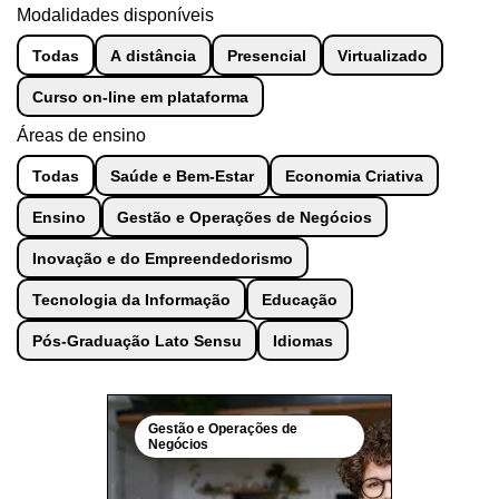
Modalidades disponíveis
Todas
A distância
Presencial
Virtualizado
Curso on-line em plataforma
Áreas de ensino
Todas
Saúde e Bem-Estar
Economia Criativa
Ensino
Gestão e Operações de Negócios
Inovação e do Empreendedorismo
Tecnologia da Informação
Educação
Pós-Graduação Lato Sensu
Idiomas
Gestão e Operações de
Negócios