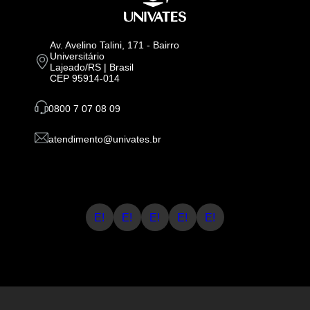
Av. Avelino Talini, 171 - Bairro
Universitário
Lajeado/RS | Brasil
CEP 95914-014
0800 7 07 08 09
atendimento@univates.br
E!
E!
E!
E!
E!