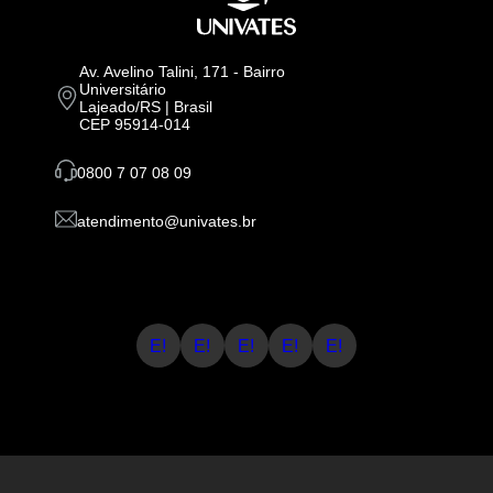
Av. Avelino Talini, 171 - Bairro
Universitário
Lajeado/RS | Brasil
CEP 95914-014
0800 7 07 08 09
atendimento@univates.br
E!
E!
E!
E!
E!