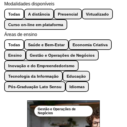
Modalidades disponíveis
Todas
A distância
Presencial
Virtualizado
Curso on-line em plataforma
Áreas de ensino
Todas
Saúde e Bem-Estar
Economia Criativa
Ensino
Gestão e Operações de Negócios
Inovação e do Empreendedorismo
Tecnologia da Informação
Educação
Pós-Graduação Lato Sensu
Idiomas
Gestão e Operações de
Negócios