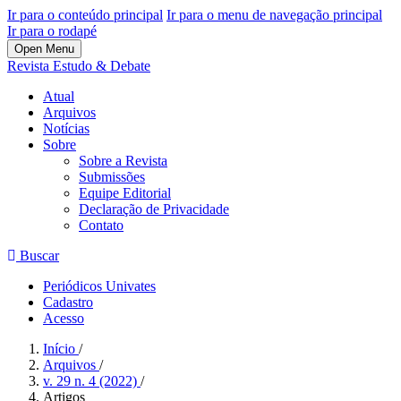
Ir para o conteúdo principal
Ir para o menu de navegação principal
Ir para o rodapé
Open Menu
Revista Estudo & Debate
Atual
Arquivos
Notícias
Sobre
Sobre a Revista
Submissões
Equipe Editorial
Declaração de Privacidade
Contato
Buscar
Periódicos Univates
Cadastro
Acesso
Início
/
Arquivos
/
v. 29 n. 4 (2022)
/
Artigos