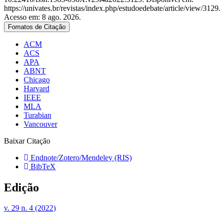
https://univates.br/revistas/index.php/estudoedebate/article/view/3129.
Acesso em: 8 ago. 2026.
Fomatos de Citação
ACM
ACS
APA
ABNT
Chicago
Harvard
IEEE
MLA
Turabian
Vancouver
Baixar Citação
Endnote/Zotero/Mendeley (RIS)
BibTeX
Edição
v. 29 n. 4 (2022)