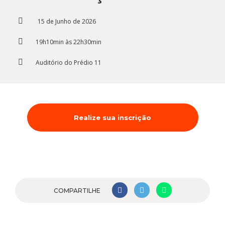
Cursos de Idiomas
Diplomados
Univates & Você - Comunidade
Escolas
15 de Junho de 2026
Residências Médicas
Trabalhe Conosco
Orquestra Gustavo Adolfo
Univates
19h10min às 22h30min
Auditório do Prédio 11
Realize sua inscrição
COMPARTILHE