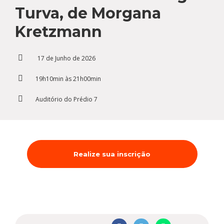
Cursos de Idiomas
Diplomados
Univates & Você - Comunidade
Escolas
Turva, de Morgana
Residências Médicas
Trabalhe Conosco
Orquestra Gustavo Adolfo
Kretzmann
Univates
17 de Junho de 2026
19h10min às 21h00min
Auditório do Prédio 7
Realize sua inscrição