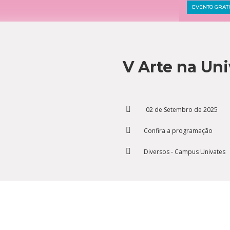
Residências 
Trabalhe Con
EVENTO GRAT
Orquestra Gus
Univates
V Arte na Un
02 de Setembro de 2025
Confira a programação
Diversos - Campus Univates