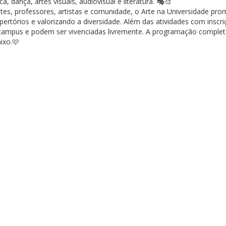
, dança, artes visuais, audiovisual e literatura. 🎭🎨
tes, professores, artistas e comunidade, o Arte na Universidade pro
ertórios e valorizando a diversidade. Além das atividades com insc
campus e podem ser vivenciadas livremente. A programação completa
ixo.🩷