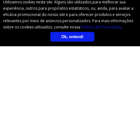
Utilizamos
cookies
neste
site
. Alguns são utilizados para melhorar sua
experiência, outros para propósitos estatísticos, ou, ainda, para avaliar a
eficácia promocional do nosso
site
e para oferecer produtos e serviços
relevantes por meio de anúncios personalizados. Para mais informações
sobre os cookies utilizados, consulte nossa
Política de Privacidade
.
Ok, entendi
Av. Avelino Talini, 171 - Bairro
Universitário
Lajeado/RS | Brasil | CEP