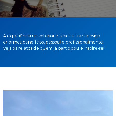
Cursos de Idiomas
Diplomados
Univates & Você - Comunidade
Escolas
Residências Médicas
Trabalhe Conosco
Orquestra Gustavo Adolfo
Univates
A experiência no exterior é única e traz consigo
enormes benefícios, pessoal e profissionalmente.
Veja os relatos de quem já participou e inspire-se!