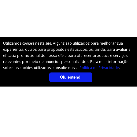
Utilizamos
cookies
neste
site
. Alguns são utilizados para melhorar sua
experiência, outros para propósitos estatísticos, ou, ainda, para avaliar a
eficácia promocional do nosso
site
e para oferecer produtos e serviços
relevantes por meio de anúncios personalizados. Para mais informações
sobre os cookies utilizados, consulte nossa
Política de Privacidade
.
Ok, entendi