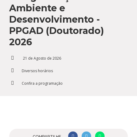
Cursos de Idiomas
Diplomados
Univates & Você - Comunidade
Escolas
Ambiente e
Residências Médicas
Trabalhe Conosco
Orquestra Gustavo Adolfo
Desenvolvimento -
Univates
PPGAD (Doutorado)
2026
21 de Agosto de 2026
Diversos horários
Confira a programação
COMPARTILHE