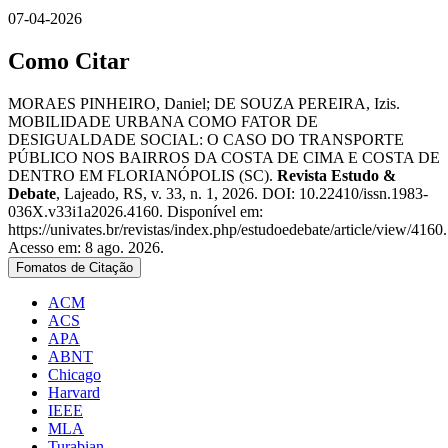
07-04-2026
Como Citar
MORAES PINHEIRO, Daniel; DE SOUZA PEREIRA, Izis.
MOBILIDADE URBANA COMO FATOR DE
DESIGUALDADE SOCIAL: O CASO DO TRANSPORTE
PÚBLICO NOS BAIRROS DA COSTA DE CIMA E COSTA DE
DENTRO EM FLORIANÓPOLIS (SC).
Revista Estudo &
Debate
, Lajeado, RS, v. 33, n. 1, 2026. DOI: 10.22410/issn.1983-
036X.v33i1a2026.4160. Disponível em:
https://univates.br/revistas/index.php/estudoedebate/article/view/4160.
Acesso em: 8 ago. 2026.
Fomatos de Citação
ACM
ACS
APA
ABNT
Chicago
Harvard
IEEE
MLA
Turabian