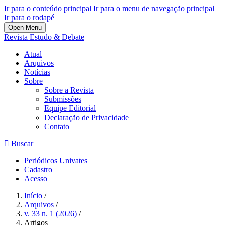
Ir para o conteúdo principal
Ir para o menu de navegação principal
Ir para o rodapé
Open Menu
Revista Estudo & Debate
Atual
Arquivos
Notícias
Sobre
Sobre a Revista
Submissões
Equipe Editorial
Declaração de Privacidade
Contato
Buscar
Periódicos Univates
Cadastro
Acesso
Início
/
Arquivos
/
v. 33 n. 1 (2026)
/
Artigos