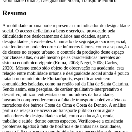
Mobilidade Urbana, Desigualdade Social, Transporte Público
Resumo
A mobilidade urbana pode representar um indicador de desigualdade
social. O acesso deficitário a bens e serviços, provocado pela
dificuldade nos deslocamentos diários nas cidades, agrava
desigualdades já existentes. Chamado de segregação socioespacial,
este fenômeno pode decorrer de inúmeros fatores, como a separação
de classes no espaço urbano, o controle da produção deste espaço
por classes altas, ou até mesmo pelas características inerentes ao
sistema econômico vigente (Roma, 2008; Negri, 2008; Carlos,
2020). Mesmo tendo sido objeto de observação na academia, esta
relação entre mobilidade urbana e desigualdade social ainda é pouco
tratada no município de Florianópolis, especificamente em
comunidades isoladas, como na região sul da Ilha de Santa Catarina.
Sendo assim, esta pesquisa, de caráter qualitativo-interpretativo e
descritivo, utilizou entrevistas com moradores da localidade,
buscando compreender como a falta de transporte coletivo afeta os
moradores dos bairros Costa de Cima e Costa de Dentro. A análise
partiu da relação de acesso ao transporte público com alguns
indicadores de desigualdade social, como a educação, renda,
trabalho e saúde, dentre outros aspectos. Verificou-se a existência
problemas ligados à falta de horários e de linhas nas localidades,
como a falta de acesso a oportunidades e na necessidade de recorrer