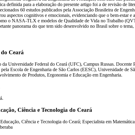
definida para a elaboração do presente artigo foi a de revisão de liter
 selecionados 60 estudos publicados pela Associação Brasileira de Eng
u aspectos cognitivos e emocionais, evidenciando que o bem-estar e a
 como o NASA-TLX e modelos de Qualidade de Vida no Trabalho (QVT) 
rtante panorama do que tem sido desenvolvido no Brasil sobre o tema, t
 do Ceará
ão da Universidade Federal do Ceará (UFC), Campus Russas. Docente P
pela Escola de Engenharia de São Carlos (EESC), Universidade de S
nvolvimento de Produtos, Ergonomia e Educação em Engenharia.
á
á.
ucação, Ciência e Tecnologia do Ceará
 Educação, Ciência e Tecnologia do Ceará; Especialista em Matemática,
Uberaba