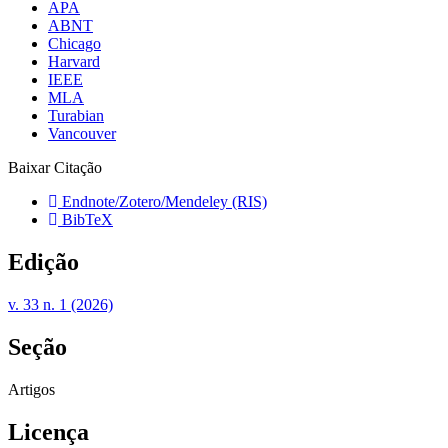
APA
ABNT
Chicago
Harvard
IEEE
MLA
Turabian
Vancouver
Baixar Citação
Endnote/Zotero/Mendeley (RIS)
BibTeX
Edição
v. 33 n. 1 (2026)
Seção
Artigos
Licença