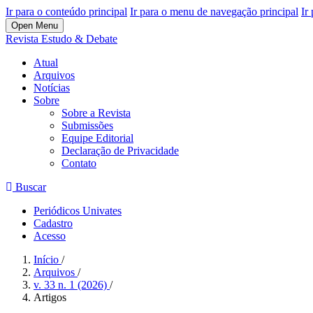
Ir para o conteúdo principal
Ir para o menu de navegação principal
Ir
Open Menu
Revista Estudo & Debate
Atual
Arquivos
Notícias
Sobre
Sobre a Revista
Submissões
Equipe Editorial
Declaração de Privacidade
Contato
Buscar
Periódicos Univates
Cadastro
Acesso
Início
/
Arquivos
/
v. 33 n. 1 (2026)
/
Artigos