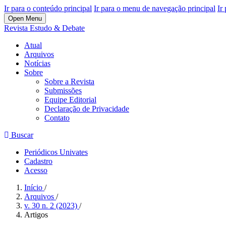
Ir para o conteúdo principal
Ir para o menu de navegação principal
Ir
Open Menu
Revista Estudo & Debate
Atual
Arquivos
Notícias
Sobre
Sobre a Revista
Submissões
Equipe Editorial
Declaração de Privacidade
Contato
Buscar
Periódicos Univates
Cadastro
Acesso
Início
/
Arquivos
/
v. 30 n. 2 (2023)
/
Artigos