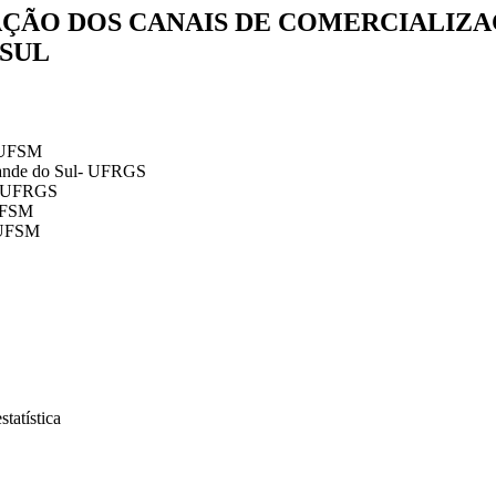
AÇÃO DOS CANAIS DE COMERCIALIZ
SUL
- UFSM
rande do Sul- UFRGS
l- UFRGS
 UFSM
- UFSM
statística