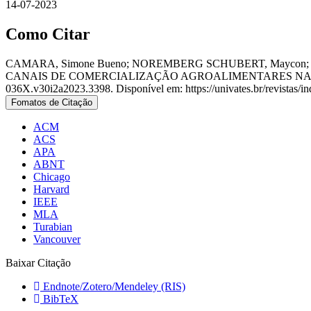
14-07-2023
Como Citar
CAMARA, Simone Bueno; NOREMBERG SCHUBERT, Maycon; S
CANAIS DE COMERCIALIZAÇÃO AGROALIMENTARES NA
036X.v30i2a2023.3398. Disponível em: https://univates.br/revistas/i
Fomatos de Citação
ACM
ACS
APA
ABNT
Chicago
Harvard
IEEE
MLA
Turabian
Vancouver
Baixar Citação
Endnote/Zotero/Mendeley (RIS)
BibTeX