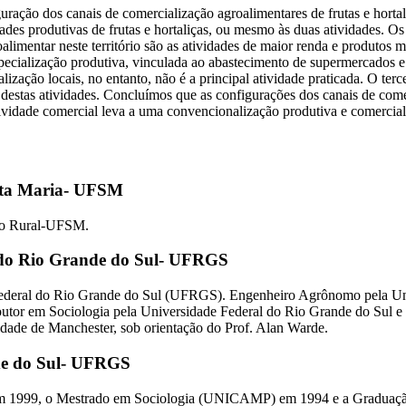
iguração dos canais de comercialização agroalimentares de frutas e hort
ades produtivas de frutas e hortaliças, ou mesmo às duas atividades. Os 
limentar neste território são as atividades de maior renda e produtos majo
pecialização produtiva, vinculada ao abastecimento de supermercados e 
ização locais, no entanto, não é a principal atividade praticada. O terc
destas atividades. Concluímos que as configurações dos canais de comer
tividade comercial leva a uma convencionalização produtiva e comercial
nta Maria- UFSM
ão Rural-UFSM.
 do Rio Grande do Sul- UFRGS
 Federal do Rio Grande do Sul (UFRGS). Engenheiro Agrônomo pela Un
utor em Sociologia pela Universidade Federal do Rio Grande do Sul 
dade de Manchester, sob orientação do Prof. Alan Warde.
de do Sul- UFRGS
em 1999, o Mestrado em Sociologia (UNICAMP) em 1994 e a Graduaçã