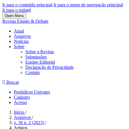
Ir para o conteúdo principal
Ir para o menu de navegação principal
Ir para o rodapé
Open Menu
Revista Estudo & Debate
Atual
Arquivos
Notícias
Sobre
Sobre a Revista
Submissões
Equipe Editorial
Declaração de Privacidade
Contato
Buscar
Periódicos Univates
Cadastro
Acesso
Início
/
Arquivos
/
v. 30 n. 2 (2023)
/
Artigos