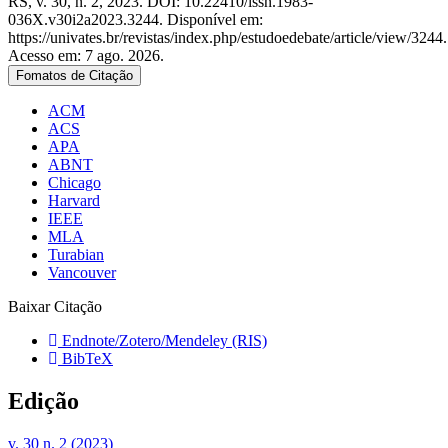
RS, v. 30, n. 2, 2023. DOI: 10.22410/issn.1983-
036X.v30i2a2023.3244. Disponível em:
https://univates.br/revistas/index.php/estudoedebate/article/view/3244.
Acesso em: 7 ago. 2026.
Fomatos de Citação
ACM
ACS
APA
ABNT
Chicago
Harvard
IEEE
MLA
Turabian
Vancouver
Baixar Citação
Endnote/Zotero/Mendeley (RIS)
BibTeX
Edição
v. 30 n. 2 (2023)