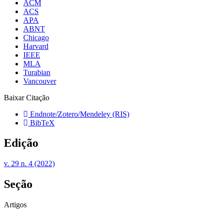
ACM
ACS
APA
ABNT
Chicago
Harvard
IEEE
MLA
Turabian
Vancouver
Baixar Citação
Endnote/Zotero/Mendeley (RIS)
BibTeX
Edição
v. 29 n. 4 (2022)
Seção
Artigos