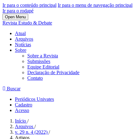
Ir para o conteúdo principal
Ir para o menu de navegação principal
Ir para o rodapé
Open Menu
Revista Estudo & Debate
Atual
Arquivos
Notícias
Sobre
Sobre a Revista
Submissões
Equipe Editorial
Declaração de Privacidade
Contato
Buscar
Periódicos Univates
Cadastro
Acesso
Início
/
Arquivos
/
v. 29 n. 4 (2022)
/
Artigos