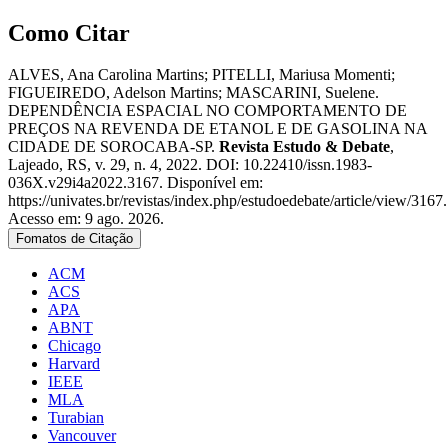
Como Citar
ALVES, Ana Carolina Martins; PITELLI, Mariusa Momenti;
FIGUEIREDO, Adelson Martins; MASCARINI, Suelene.
DEPENDÊNCIA ESPACIAL NO COMPORTAMENTO DE
PREÇOS NA REVENDA DE ETANOL E DE GASOLINA NA
CIDADE DE SOROCABA-SP.
Revista Estudo & Debate
,
Lajeado, RS, v. 29, n. 4, 2022. DOI: 10.22410/issn.1983-
036X.v29i4a2022.3167. Disponível em:
https://univates.br/revistas/index.php/estudoedebate/article/view/3167.
Acesso em: 9 ago. 2026.
Fomatos de Citação
ACM
ACS
APA
ABNT
Chicago
Harvard
IEEE
MLA
Turabian
Vancouver