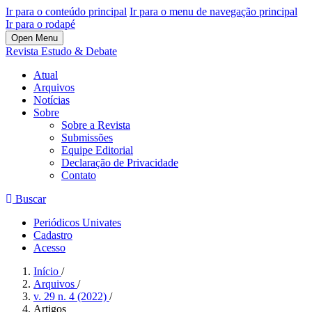
Ir para o conteúdo principal
Ir para o menu de navegação principal
Ir para o rodapé
Open Menu
Revista Estudo & Debate
Atual
Arquivos
Notícias
Sobre
Sobre a Revista
Submissões
Equipe Editorial
Declaração de Privacidade
Contato
Buscar
Periódicos Univates
Cadastro
Acesso
Início
/
Arquivos
/
v. 29 n. 4 (2022)
/
Artigos