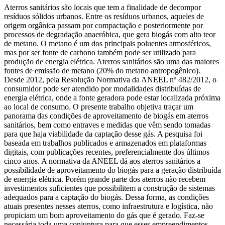
Aterros sanitários são locais que tem a finalidade de decompor
resíduos sólidos urbanos. Entre os resíduos urbanos, aqueles de
origem orgânica passam por compactação e posteriormente por
processos de degradação anaeróbica, que gera biogás com alto teor
de metano. O metano é um dos principais poluentes atmosféricos,
mas por ser fonte de carbono também pode ser utilizado para
produção de energia elétrica. Aterros sanitários são uma das maiores
fontes de emissão de metano (20% do metano antropogênico).
Desde 2012, pela Resolução Normativa da ANEEL nº 482/2012, o
consumidor pode ser atendido por modalidades distribuídas de
energia elétrica, onde a fonte geradora pode estar localizada próxima
ao local de consumo. O presente trabalho objetiva traçar um
panorama das condições de aproveitamento de biogás em aterros
sanitários, bem como entraves e medidas que vêm sendo tomadas
para que haja viabilidade da captação desse gás. A pesquisa foi
baseada em trabalhos publicados e armazenados em plataformas
digitais, com publicações recentes, preferencialmente dos últimos
cinco anos. A normativa da ANEEL dá aos aterros sanitários a
possibilidade de aproveitamento do biogás para a geração distribuída
de energia elétrica. Porém grande parte dos aterros não recebem
investimentos suficientes que possibilitem a construção de sistemas
adequados para a captação do biogás. Dessa forma, as condições
atuais presentes nesses aterros, como infraestrutura e logística, não
propiciam um bom aproveitamento do gás que é gerado. Faz-se
necessária toda uma conjuntura para que esses empreendimentos