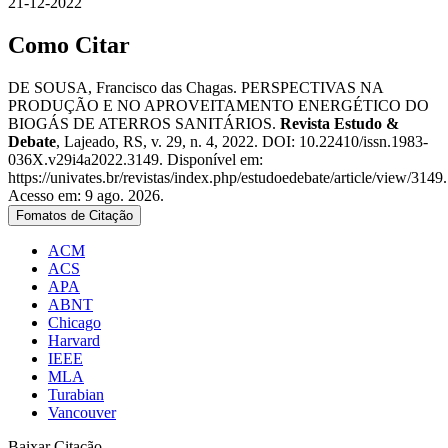
21-12-2022
Como Citar
DE SOUSA, Francisco das Chagas. PERSPECTIVAS NA
PRODUÇÃO E NO APROVEITAMENTO ENERGÉTICO DO
BIOGÁS DE ATERROS SANITÁRIOS.
Revista Estudo &
Debate
, Lajeado, RS, v. 29, n. 4, 2022. DOI: 10.22410/issn.1983-
036X.v29i4a2022.3149. Disponível em:
https://univates.br/revistas/index.php/estudoedebate/article/view/3149.
Acesso em: 9 ago. 2026.
Fomatos de Citação
ACM
ACS
APA
ABNT
Chicago
Harvard
IEEE
MLA
Turabian
Vancouver
Baixar Citação