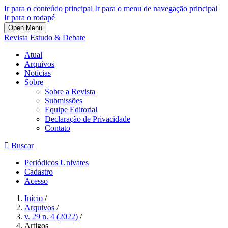
Ir para o conteúdo principal
Ir para o menu de navegação principal
Ir para o rodapé
Open Menu
Revista Estudo & Debate
Atual
Arquivos
Notícias
Sobre
Sobre a Revista
Submissões
Equipe Editorial
Declaração de Privacidade
Contato
Buscar
Periódicos Univates
Cadastro
Acesso
Início
/
Arquivos
/
v. 29 n. 4 (2022)
/
Artigos