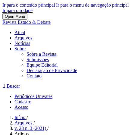
Ir para o conteúdo principal
Ir para o menu de navegação principal
Ir para o rodapé
Open Menu
Revista Estudo & Debate
Atual
Arquivos
Notícias
Sobre
Sobre a Revista
Submissões
Equipe Editorial
Declaração de Privacidade
Contato
Buscar
Periódicos Univates
Cadastro
Acesso
Início
/
Arquivos
/
v. 28 n. 3 (2021)
/
Artigos