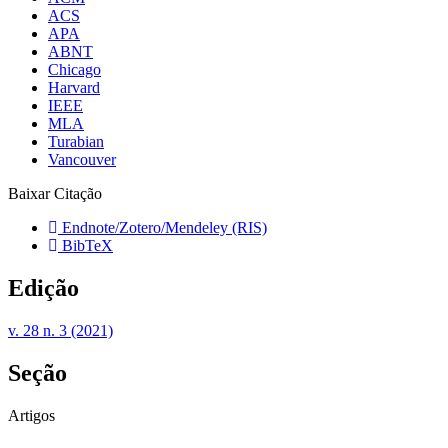
ACS
APA
ABNT
Chicago
Harvard
IEEE
MLA
Turabian
Vancouver
Baixar Citação
Endnote/Zotero/Mendeley (RIS)
BibTeX
Edição
v. 28 n. 3 (2021)
Seção
Artigos