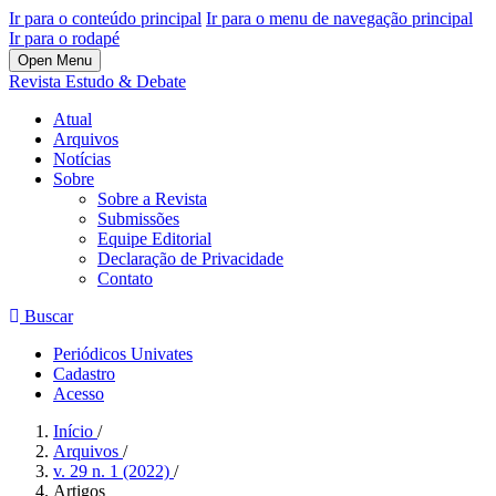
Ir para o conteúdo principal
Ir para o menu de navegação principal
Ir para o rodapé
Open Menu
Revista Estudo & Debate
Atual
Arquivos
Notícias
Sobre
Sobre a Revista
Submissões
Equipe Editorial
Declaração de Privacidade
Contato
Buscar
Periódicos Univates
Cadastro
Acesso
Início
/
Arquivos
/
v. 29 n. 1 (2022)
/
Artigos