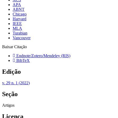
APA
ABNT
Chicago
Harvard
IEEE
MLA
Turabian
Vancouver
Baixar Citação
Endnote/Zotero/Mendeley (RIS)
BibTeX
Edição
v. 29 n. 1 (2022)
Seção
Artigos
Licença