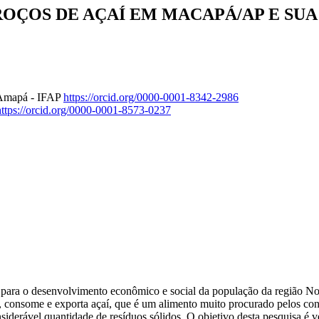
ROÇOS DE AÇAÍ EM MACAPÁ/AP E SU
o Amapá - IFAP
https://orcid.org/0000-0001-8342-2986
https://orcid.org/0000-0001-8573-0237
 para o desenvolvimento econômico e social da população da região Nort
, consome e exporta açaí, que é um alimento muito procurado pelos c
iderável quantidade de resíduos sólidos. O objetivo desta pesquisa é v