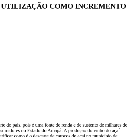
A UTILIZAÇÃO COMO INCREMENTO
e do país, pois é uma fonte de renda e de sustento de milhares de
onsumidores no Estado do Amapá. A produção do vinho do açaí
erificar como é o descarte de caroços de açaí no município de