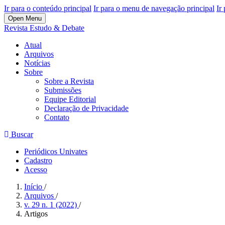
Ir para o conteúdo principal
Ir para o menu de navegação principal
Ir
Open Menu
Revista Estudo & Debate
Atual
Arquivos
Notícias
Sobre
Sobre a Revista
Submissões
Equipe Editorial
Declaração de Privacidade
Contato
Buscar
Periódicos Univates
Cadastro
Acesso
Início
/
Arquivos
/
v. 29 n. 1 (2022)
/
Artigos