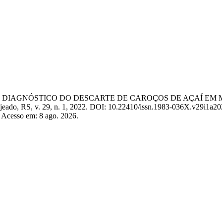
laudete. DIAGNÓSTICO DO DESCARTE DE CAROÇOS DE AÇAÍ
ajeado, RS, v. 29, n. 1, 2022. DOI: 10.22410/issn.1983-036X.v29i1a2
5. Acesso em: 8 ago. 2026.