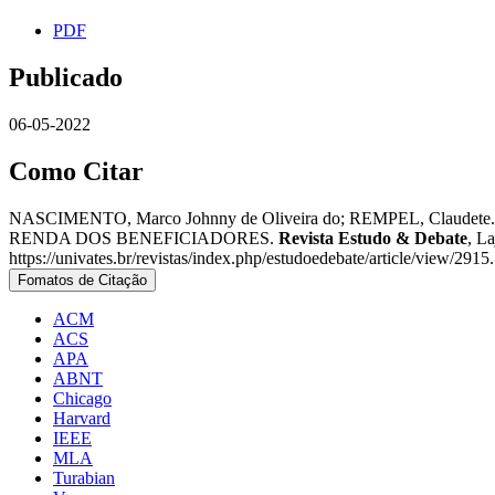
PDF
Publicado
06-05-2022
Como Citar
NASCIMENTO, Marco Johnny de Oliveira do; REMPEL, C
RENDA DOS BENEFICIADORES.
Revista Estudo & Debate
, L
https://univates.br/revistas/index.php/estudoedebate/article/view/291
Fomatos de Citação
ACM
ACS
APA
ABNT
Chicago
Harvard
IEEE
MLA
Turabian