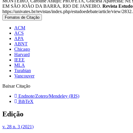
MONTEIRO, Caroline Araújo; PROFETA, Graciela Aparecida
EM SÃO JOÃO DA BARRA, RIO DE JANEIRO.
Revista Estud
https://univates.br/revistas/index.php/estudoedebate/article/view/283
Fomatos de Citação
ACM
ACS
APA
ABNT
Chicago
Harvard
IEEE
MLA
Turabian
Vancouver
Baixar Citação
Endnote/Zotero/Mendeley (RIS)
BibTeX
Edição
v. 28 n. 3 (2021)