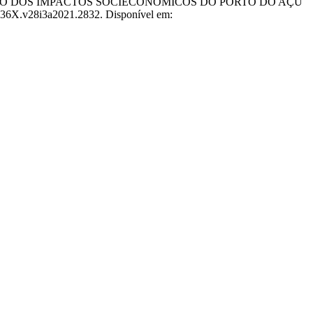
 PERCEPÇÃO DOS IMPACTOS SOCIECONÔMICOS DO PORTO DO AÇU
3-036X.v28i3a2021.2832. Disponível em: