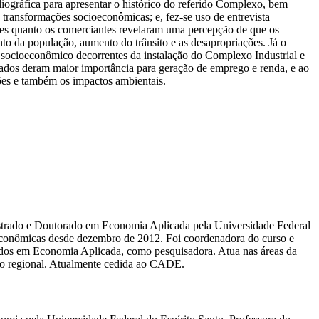
iográfica para apresentar o histórico do referido Complexo, bem
transformações socioeconômicas; e, fez-se uso de entrevista
cipes quanto os comerciantes revelaram uma percepção de que os
o da população, aumento do trânsito e as desapropriações. Já o
o socioeconômico decorrentes da instalação do Complexo Industrial e
tados deram maior importância para geração de emprego e renda, e ao
ões e também os impactos ambientais.
strado e Doutorado em Economia Aplicada pela Universidade Federal
conômicas desde dezembro de 2012. Foi coordenadora do curso e
tudos em Economia Aplicada, como pesquisadora. Atua nas áreas da
nto regional. Atualmente cedida ao CADE.