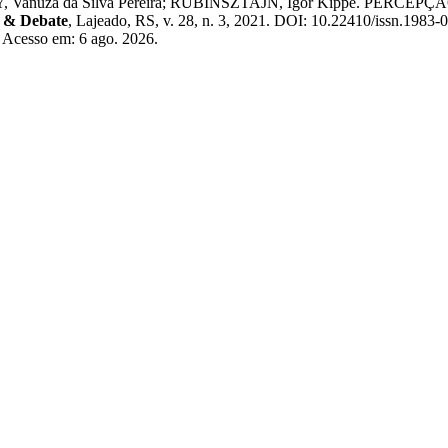
; NEY, Vanuza da Silva Pereira; RUBINSZTAJN, Igor Kippe.
o & Debate
, Lajeado, RS, v. 28, n. 3, 2021. DOI: 10.22410/issn.198
2. Acesso em: 6 ago. 2026.