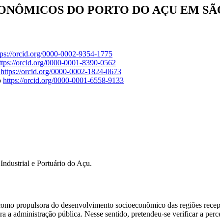
NÔMICOS DO PORTO DO AÇU EM SÃO
tps://orcid.org/0000-0002-9354-1775
ttps://orcid.org/0000-0001-8390-0562
e
https://orcid.org/0000-0002-1824-0673
o
https://orcid.org/0000-0001-6558-9133
ndustrial e Portuário do Açu.
como propulsora do desenvolvimento socioeconômico das regiões recep
a a administração pública. Nesse sentido, pretendeu-se verificar a per