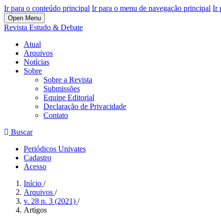
Ir para o conteúdo principal
Ir para o menu de navegação principal
Ir
Open Menu
Revista Estudo & Debate
Atual
Arquivos
Notícias
Sobre
Sobre a Revista
Submissões
Equipe Editorial
Declaração de Privacidade
Contato
Buscar
Periódicos Univates
Cadastro
Acesso
Início
/
Arquivos
/
v. 28 n. 3 (2021)
/
Artigos