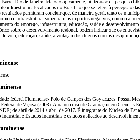
Barra, Rio de Janeiro. Metodologicamente, utilizou-se da pesquisa bibl
nfraestrutura localizados no Brasil no que se refere à percepção das 
Os resultados permitiram concluir que, de maneira geral, tanto os muní
ico e infraestrutura, superaram os impactos negativos, como o aument
 aumento do emprego, infraestrutura, educação, saúde e desenvolviment
eórico sobre o desenvolvimento regional, podem indicar que os entrevis
e vida, educação, saúde, a violação dos direitos com as desapropriaç
minense
ense.
uminense
idade federal Fluminense- Polo de Campos dos Goytacazes. Possui Me
 Federal de Viçosa (2008). Atua no curso de Graduação em Ciências E
(NDE) de abril de 2014 a abril de 2017. É integrante do Núcleo de Es
Industrial e Estudos Industriais e estudos aplicados ao desenvolvime
luminense